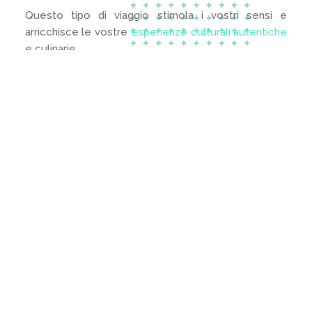
Questo tipo di viaggio stimola i vostri sensi e
arricchisce le vostre
esperienze culturali autentiche
e culinarie.
Viaggi linguistici
In un viaggio linguistico si impara a parlare una nuova
lingua e si coglie l’essenza di una comunità.